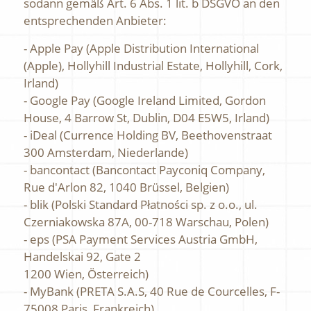
sodann gemäß Art. 6 Abs. 1 lit. b DSGVO an den
entsprechenden Anbieter:
- Apple Pay (Apple Distribution International
(Apple), Hollyhill Industrial Estate, Hollyhill, Cork,
Irland)
- Google Pay (Google Ireland Limited, Gordon
House, 4 Barrow St, Dublin, D04 E5W5, Irland)
- iDeal (Currence Holding BV, Beethovenstraat
300 Amsterdam, Niederlande)
- bancontact (Bancontact Payconiq Company,
Rue d'Arlon 82, 1040 Brüssel, Belgien)
- blik (Polski Standard Płatności sp. z o.o., ul.
Czerniakowska 87A, 00-718 Warschau, Polen)
- eps (PSA Payment Services Austria GmbH,
Handelskai 92, Gate 2
1200 Wien, Österreich)
- MyBank (PRETA S.A.S, 40 Rue de Courcelles, F-
75008 Paris, Frankreich)