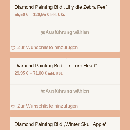
Diamond Painting Bild „Lilly die Zebra Fee“
55,50
€
–
120,95
€
inkl. USt.
Ausführung wählen
Zur Wunschliste hinzufügen
Diamond Painting Bild „Unicorn Heart“
29,95
€
–
71,00
€
inkl. USt.
Ausführung wählen
Zur Wunschliste hinzufügen
Diamond Painting Bild „Winter Skull Apple“