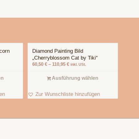
corn
Diamond Painting Bild
„Cherryblossom Cat by Tiki“
60,50
€
–
110,95
€
inkl. USt.
en
Ausführung wählen
gen
Zur Wunschliste hinzufügen