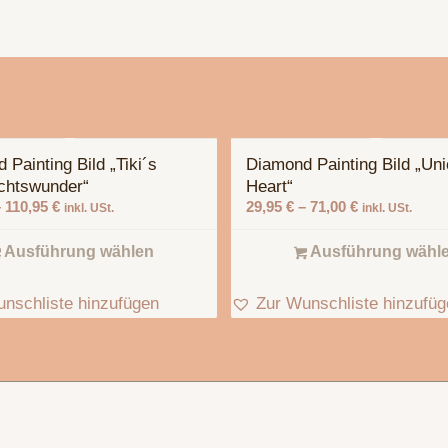
 Painting Bild „Tiki´s
Diamond Painting Bild „Uni
chtswunder“
Heart“
–
110,95
€
29,95
€
–
71,00
€
inkl. USt.
inkl. USt.
Ausführung wählen
Ausführung wähl
nschliste hinzufügen
Zur Wunschliste hinzufü