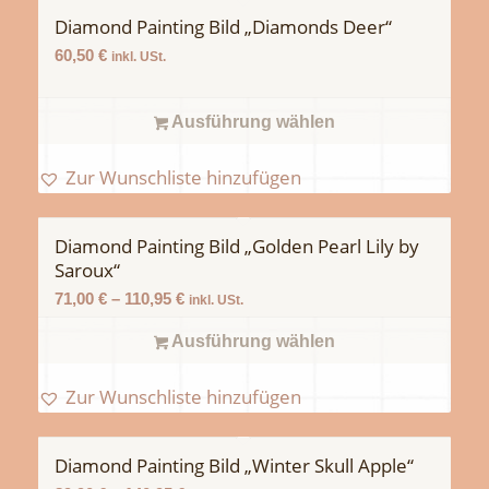
Diamond Painting Bild „Diamonds Deer“
60,50
€
inkl. USt.
Ausführung wählen
Zur Wunschliste hinzufügen
Diamond Painting Bild „Golden Pearl Lily by
Saroux“
71,00
€
–
110,95
€
inkl. USt.
Ausführung wählen
Zur Wunschliste hinzufügen
Diamond Painting Bild „Winter Skull Apple“