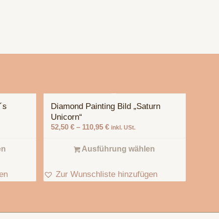
´s
Diamond Painting Bild „Saturn
5.00
Unicorn“
52,50
€
–
110,95
€
inkl. USt.
en
Ausführung wählen
gen
Zur Wunschliste hinzufügen