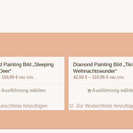
 Painting Bild „Sleeping
Diamond Painting Bild „Tiki
Deer“
Weihnachtswunder“
–
110,95
€
42,50
€
–
110,95
€
inkl. USt.
inkl. USt.
Ausführung wählen
Ausführung wähl
nschliste hinzufügen
Zur Wunschliste hinzufü