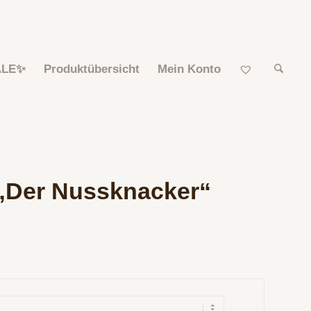
ALE✨
Produktübersicht
Mein Konto
 „Der Nussknacker“