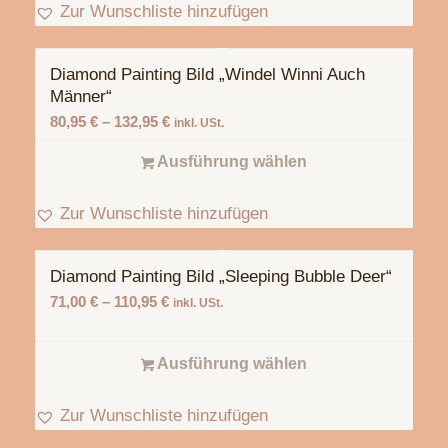
Zur Wunschliste hinzufügen
Diamond Painting Bild „Windel Winni Auch
Männer“
80,95
€
–
132,95
€
inkl. USt.
Ausführung wählen
Zur Wunschliste hinzufügen
Diamond Painting Bild „Sleeping Bubble Deer“
71,00
€
–
110,95
€
inkl. USt.
Ausführung wählen
Zur Wunschliste hinzufügen