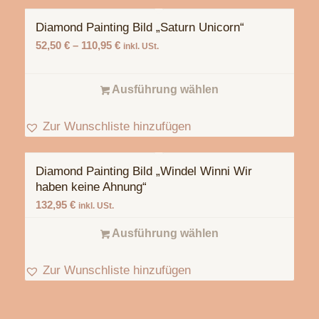
Diamond Painting Bild „Saturn Unicorn“
5.00
52,50
€
–
110,95
€
inkl. USt.
Ausführung wählen
Zur Wunschliste hinzufügen
Diamond Painting Bild „Windel Winni Wir
haben keine Ahnung“
132,95
€
inkl. USt.
Ausführung wählen
Zur Wunschliste hinzufügen