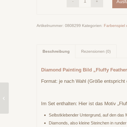
Ausf
Artikelnummer:
0808299
Kategorien:
Farbenspiel 
Beschreibung
Rezensionen (0)
Diamond Painting Bild „Fluffy Feathe
Format: je nach Wahl (Größe entspricht 
Diamond Painting Bild
„Snuggle Squad“ 132
Colour creation by Tiki
Im Set enthalten: Hier ist das Motiv „Flu
Diamonds....
Selbstklebender Untergrund, auf den das M
Diamonds, also kleine Steinchen in runder