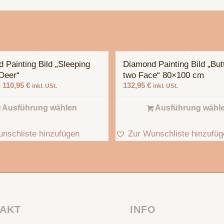
 Painting Bild „Sleeping
Diamond Painting Bild „Butt
Deer“
two Face“ 80×100 cm
–
110,95
€
132,95
€
inkl. USt.
inkl. USt.
Ausführung wählen
Ausführung wähl
nschliste hinzufügen
Zur Wunschliste hinzufü
AKT
INFO