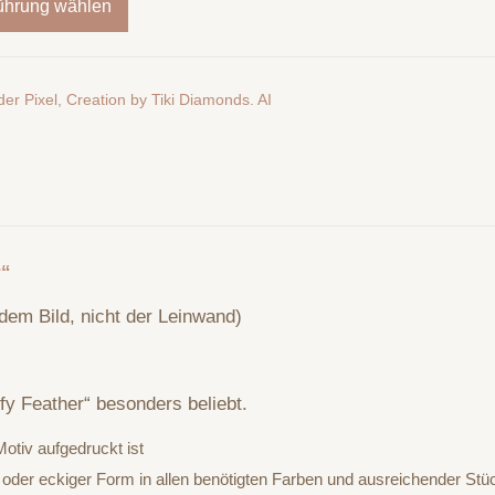
ührung wählen
der Pixel
,
Creation by Tiki Diamonds. AI
r“
dem Bild, nicht der Leinwand)
ffy Feather“ besonders beliebt.
otiv aufgedruckt ist
 oder eckiger Form in allen benötigten Farben und ausreichender Stü