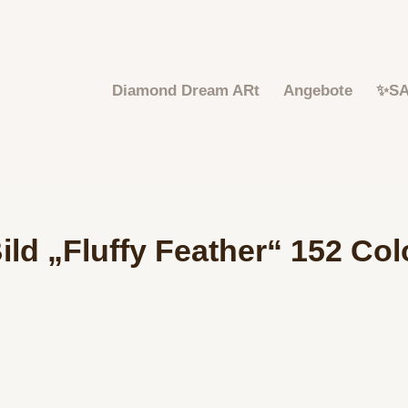
Diamond Dream ARt
Angebote
✨S
ld „Fluffy Feather“ 152 Colo