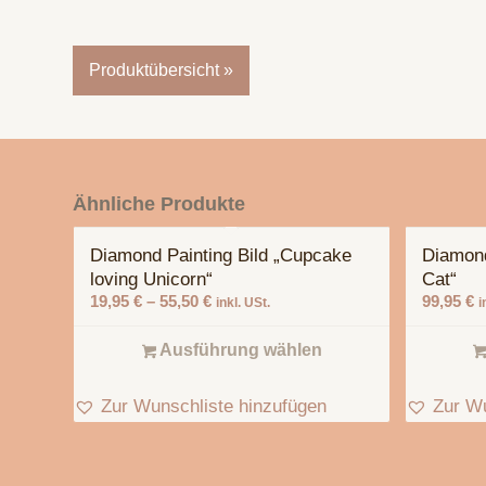
Produktübersicht »
Ähnliche Produkte
Diamond Painting Bild „Cupcake
Diamond 
loving Unicorn“
Cat“
19,95
€
–
55,50
€
99,95
€
inkl. USt.
i
Ausführung wählen
Zur Wunschliste hinzufügen
Zur Wu