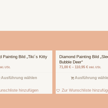
Painting Bild „Tiki´s Kitty
Diamond Painting Bild „Sle
Bubble Deer“
71,00
€
–
110,95
€
nkl. USt.
inkl. USt.
Ausführung wählen
Ausführung wähl
nschliste hinzufügen
Zur Wunschliste hinzufü