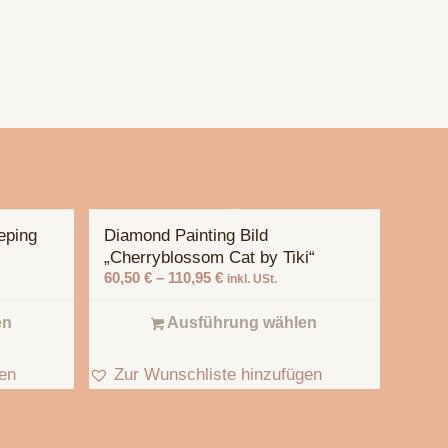
eping
Diamond Painting Bild
„Cherryblossom Cat by Tiki“
60,50
€
–
110,95
€
inkl. USt.
en
Ausführung wählen
gen
Zur Wunschliste hinzufügen