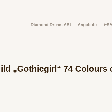
Diamond Dream ARt
Angebote
✨S
ld „Gothicgirl“ 74 Colours 