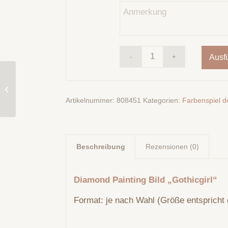
Ausf
Diamond Painting Bild
„Secret Time“ 144
Colours creation by
Artikelnummer:
808451
Kategorien:
Farbenspiel de
Flusen Funkel´s...
Beschreibung
Rezensionen (0)
Diamond Painting Bild „Gothicgirl“
Format: je nach Wahl (Größe entspricht 