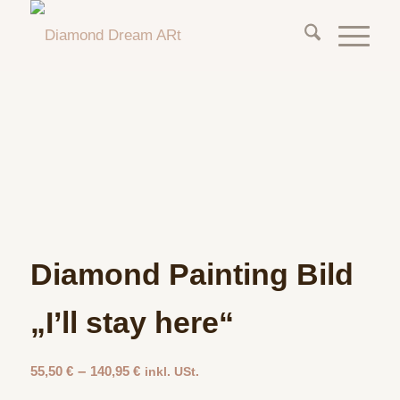
Diamond Painting Bild
„I’ll stay here“
–
55,50
€
140,95
€
inkl. USt.