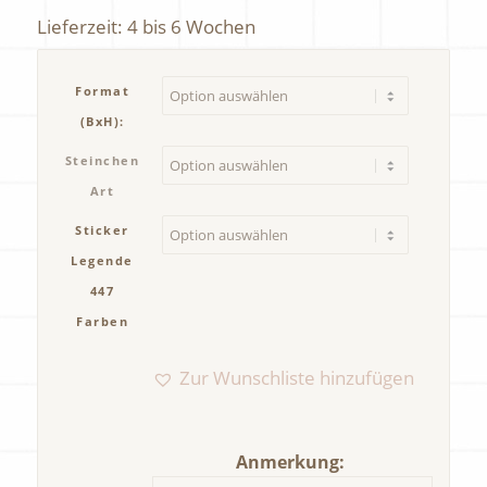
Preis
Preis
Lieferzeit:
4 bis 6 Wochen
war:
ist:
47,50 €
37,50 €.
Format
(BxH):
Steinchen
Art
Sticker
Legende
447
Farben
Zur Wunschliste hinzufügen
Anmerkung: