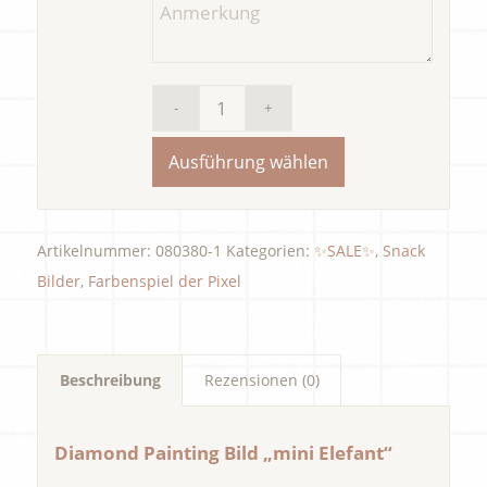
Ausführung wählen
Artikelnummer:
080380-1
Kategorien:
✨SALE✨
,
Snack
Bilder
,
Farbenspiel der Pixel
Beschreibung
Rezensionen (0)
Diamond Painting Bild „mini Elefant“