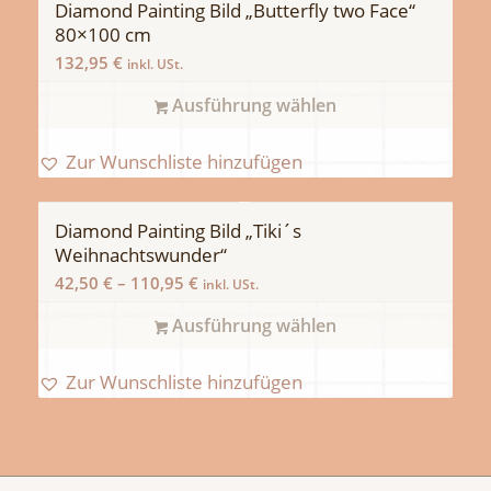
Diamond Painting Bild „Butterfly two Face“
80×100 cm
132,95
€
inkl. USt.
Ausführung wählen
Zur Wunschliste hinzufügen
Diamond Painting Bild „Tiki´s
Weihnachtswunder“
42,50
€
–
110,95
€
inkl. USt.
Ausführung wählen
Zur Wunschliste hinzufügen