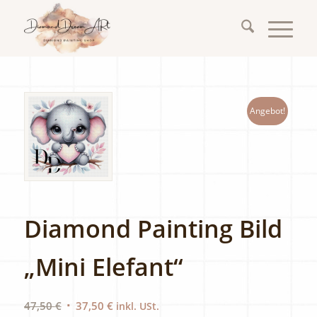
Angebot!
Diamond Painting Bild
„Mini Elefant“
Ursprünglicher
Aktueller
47,50
€
37,50
€
inkl. USt.