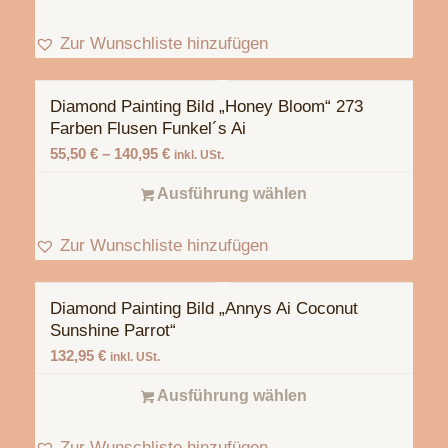
Zur Wunschliste hinzufügen
Diamond Painting Bild „Honey Bloom“ 273
Farben Flusen Funkel´s Ai
55,50
€
–
140,95
€
inkl. USt.
Ausführung wählen
Zur Wunschliste hinzufügen
Diamond Painting Bild „Annys Ai Coconut
Sunshine Parrot“
132,95
€
inkl. USt.
Ausführung wählen
Zur Wunschliste hinzufügen