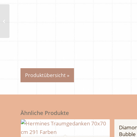
Diamond Painting Bild
„Goldene Federn“ 156
Colours creation by
Ray Spar...
Produktübersicht »
Ähnliche Produkte
Diamond
Bubble