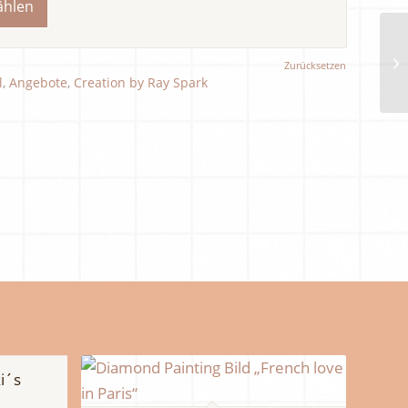
ählen
Zurücksetzen
l
,
Angebote
,
Creation by Ray Spark
i´s