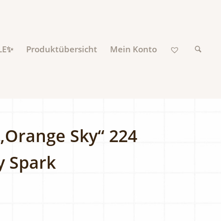
LE✨
Produktübersicht
Mein Konto
 „Orange Sky“ 224
y Spark