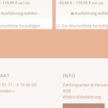
–
110,95
€
42,50
€
–
110,95
€
inkl. USt.
inkl. USt.
Ausführung wählen
Ausführung wähl
unschliste hinzufügen
Zur Wunschliste hinzufü
AKT
INFO
:
01 71 – 5 16 46 04
Zahlungsarten & Versan
senden »
AGB
Widerrufsbelehrung