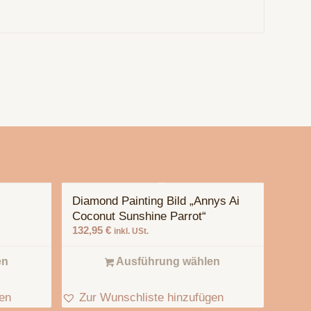
Diamond Painting Bild „Annys Ai
Coconut Sunshine Parrot“
132,95
€
inkl. USt.
en
Ausführung wählen
gen
Zur Wunschliste hinzufügen