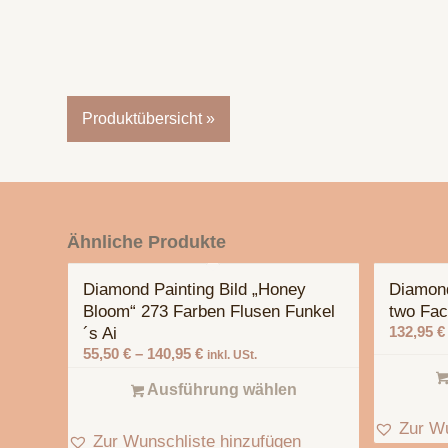
Produktübersicht »
Ähnliche Produkte
Diamond Painting Bild „Honey
Diamond
Bloom“ 273 Farben Flusen Funkel
two Fa
132,95
€
´s Ai
55,50
€
–
140,95
€
inkl. USt.
Ausführung wählen
Zur Wu
Zur Wunschliste hinzufügen