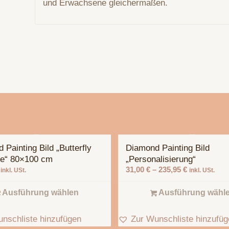
und Erwachsene gleichermaßen.
 Painting Bild „Butterfly
Diamond Painting Bild
ce“ 80×100 cm
„Personalisierung“
31,00
€
–
235,95
€
inkl. USt.
inkl. USt.
Ausführung wählen
Ausführung wähl
nschliste hinzufügen
Zur Wunschliste hinzufü