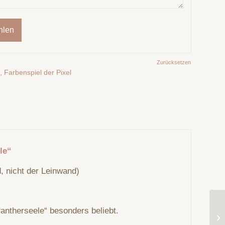
hlen
Zurücksetzen
k
,
Farbenspiel der Pixel
le“
, nicht der Leinwand)
Pantherseele“ besonders beliebt.