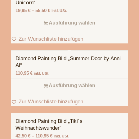
Unicorn“
19,95
€
–
55,50
€
inkl. USt.
Ausführung wählen
Zur Wunschliste hinzufügen
Diamond Painting Bild „Summer Door by Anni
Ai“
110,95
€
inkl. USt.
Ausführung wählen
Zur Wunschliste hinzufügen
Diamond Painting Bild „Tiki´s
Weihnachtswunder“
42,50
€
–
110,95
€
inkl. USt.