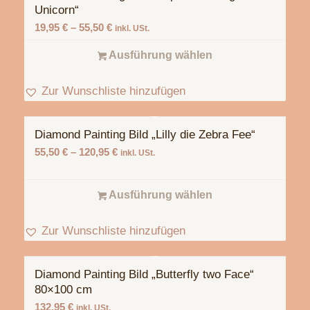
Unicorn“
19,95
€
–
55,50
€
inkl. USt.
Ausführung wählen
Zur Wunschliste hinzufügen
Diamond Painting Bild „Lilly die Zebra Fee“
55,50
€
–
120,95
€
inkl. USt.
Ausführung wählen
Zur Wunschliste hinzufügen
Diamond Painting Bild „Butterfly two Face“
80×100 cm
132,95
€
inkl. USt.