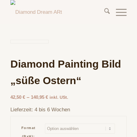
Diamond Painting Bild
„süße Ostern“
–
42,50
€
140,95
€
inkl. USt.
Lieferzeit:
4 bis 6 Wochen
Format
(BxH):