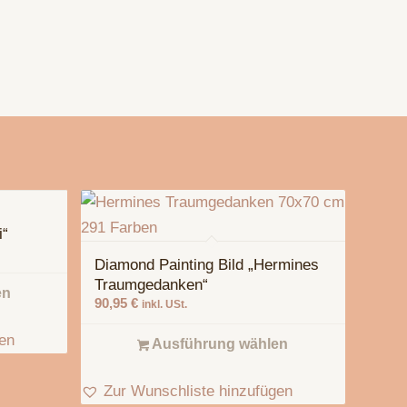
i“
Diamond Painting Bild „Hermines
Traumgedanken“
en
90,95
€
inkl. USt.
gen
Ausführung wählen
Zur Wunschliste hinzufügen