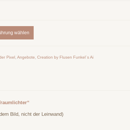
ührung wählen
der Pixel
,
Angebote
,
Creation by Flusen Funkel´s Ai
Traumlichter“
dem Bild, nicht der Leinwand)