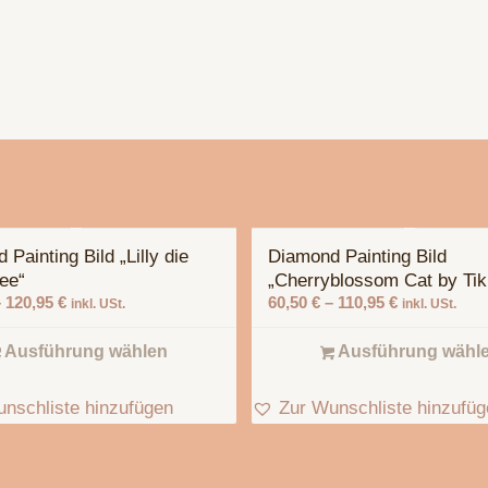
Painting Bild „Lilly die
Diamond Painting Bild
ee“
„Cherryblossom Cat by Tik
–
120,95
€
60,50
€
–
110,95
€
inkl. USt.
inkl. USt.
Ausführung wählen
Ausführung wähl
nschliste hinzufügen
Zur Wunschliste hinzufü