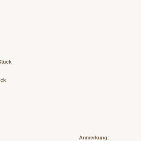
Stück
ück
Anmerkung: