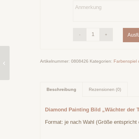
Ausf
Diamond Painting Bild
„Blutmondreiter“ 135
Artikelnummer:
0808426
Kategorien:
Farbenspiel 
Colours creation by
Flusen Funkel´s...
Beschreibung
Rezensionen (0)
Diamond Painting Bild „Wächter der 
Format: je nach Wahl (Größe entspricht 