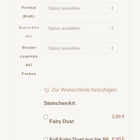
Format
(BxH):
Steinchen
Art
Sticker
Legende
447
Farben
Zur Wunschliste hinzufügen
SteinchenArt
3,00 €
Fairy Dust
6,00 €
Full Fairy Dust nur bis 50