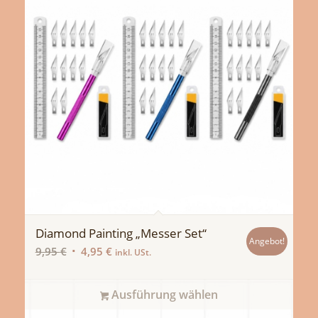
Diamond Painting „Messer Set“
Angebot!
Ursprünglicher
Aktueller
9,95
€
4,95
€
inkl. USt.
Preis
Preis
war:
ist:
Ausführung wählen
9,95 €
4,95 €.