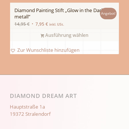
Diamond Painting Stift „Glow in the Dark
Angebot!
metall“
Ursprünglicher
Aktueller
14,95
€
7,95
€
inkl. USt.
Preis
Preis
Ausführung wählen
war:
ist:
14,95 €
7,95 €.
Zur Wunschliste hinzufügen
DIAMOND DREAM ART
Hauptstraße 1a
19372 Stralendorf