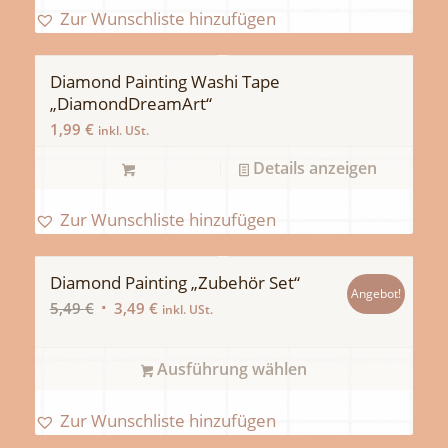
Zur Wunschliste hinzufügen
Diamond Painting Washi Tape
„DiamondDreamArt“
1,99
€
inkl. USt.
Details anzeigen
Zur Wunschliste hinzufügen
Diamond Painting „Zubehör Set“
Angebot!
Ursprünglicher
Aktueller
5,49
€
3,49
€
inkl. USt.
Preis
Preis
war:
ist:
Ausführung wählen
5,49 €
3,49 €.
Zur Wunschliste hinzufügen