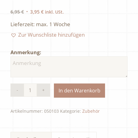
Ursprünglicher
Aktueller
6,95
€
3,95
€
inkl. USt.
Preis
Preis
Lieferzeit:
max. 1 Woche
war:
ist:
6,95 €
3,95 €.
Zur Wunschliste hinzufügen
Anmerkung:
In den Warenkorb
Artikelnummer:
050103
Kategorie:
Zubehör