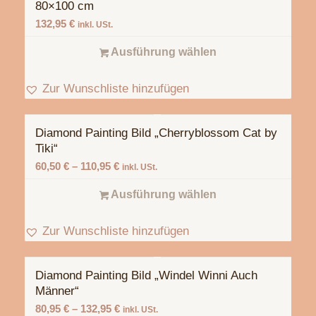
80×100 cm
132,95
€
inkl. USt.
Ausführung wählen
Zur Wunschliste hinzufügen
Diamond Painting Bild „Cherryblossom Cat by
Tiki“
60,50
€
–
110,95
€
inkl. USt.
Ausführung wählen
Zur Wunschliste hinzufügen
Diamond Painting Bild „Windel Winni Auch
Männer“
80,95
€
–
132,95
€
inkl. USt.