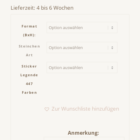
Preis
Preis
Lieferzeit:
4 bis 6 Wochen
war:
ist:
42,50 €
35,50 €.
Format
(BxH):
Steinchen
Art
Sticker
Legende
447
Farben
Zur Wunschliste hinzufügen
Anmerkung: