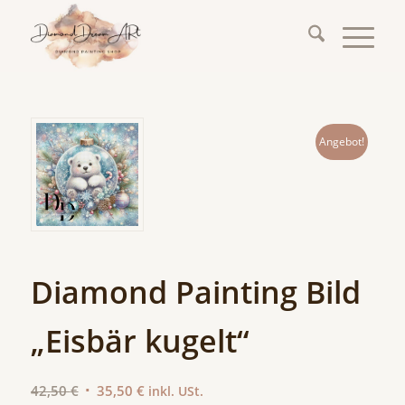
Angebot!
Diamond Painting Bild
„Eisbär kugelt“
Ursprünglicher
Aktueller
42,50
€
35,50
€
inkl. USt.