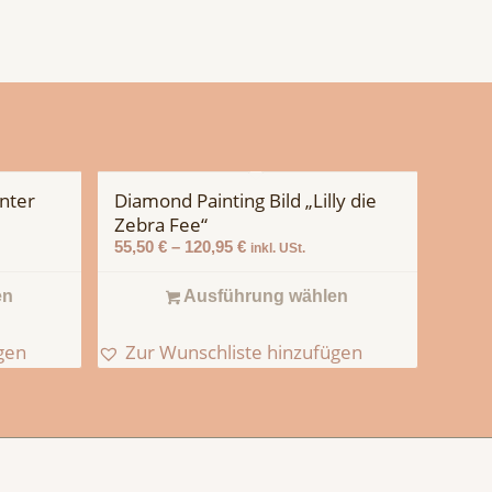
nter
Diamond Painting Bild „Lilly die
Zebra Fee“
55,50
€
–
120,95
€
inkl. USt.
en
Ausführung wählen
gen
Zur Wunschliste hinzufügen