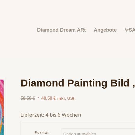
Diamond Dream ARt
Angebote
✨S
Diamond Painting Bild
Ursprünglicher
Aktueller
50,50
€
40,50
€
inkl. USt.
Preis
Preis
war:
ist:
Lieferzeit:
4 bis 6 Wochen
50,50 €
40,50 €.
Format