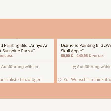
 Painting Bild „Annys Ai
Diamond Painting Bild „Wi
 Sunshine Parrot“
Skull Apple“
89,90
€
–
140,95
€
inkl. USt.
inkl. USt.
Ausführung wählen
Ausführung wähl
unschliste hinzufügen
Zur Wunschliste hinzufü