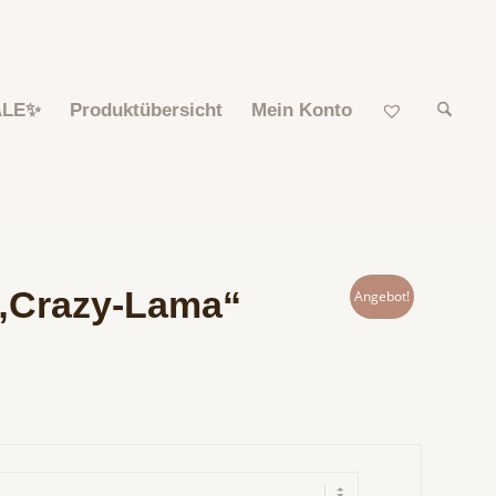
ALE✨
Produktübersicht
Mein Konto
 „Crazy-Lama“
Angebot!