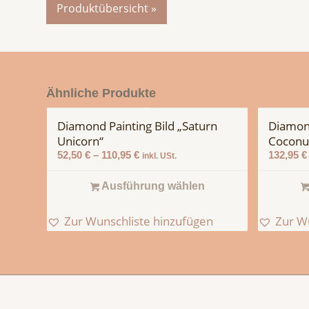
Produktübersicht »
Ähnliche Produkte
Diamond Painting Bild „Saturn
Diamond
5.00
Unicorn“
Coconut
52,50
€
–
110,95
€
132,95
€
inkl. USt.
Ausführung wählen
Zur Wunschliste hinzufügen
Zur W