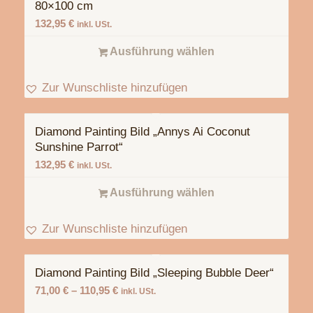
80×100 cm
132,95
€
inkl. USt.
Ausführung wählen
Zur Wunschliste hinzufügen
Diamond Painting Bild „Annys Ai Coconut
Sunshine Parrot“
132,95
€
inkl. USt.
Ausführung wählen
Zur Wunschliste hinzufügen
Diamond Painting Bild „Sleeping Bubble Deer“
71,00
€
–
110,95
€
inkl. USt.