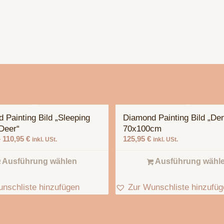
 Painting Bild „Sleeping
Diamond Painting Bild „De
Deer“
70x100cm
–
110,95
€
125,95
€
inkl. USt.
inkl. USt.
Ausführung wählen
Ausführung wähl
nschliste hinzufügen
Zur Wunschliste hinzufü