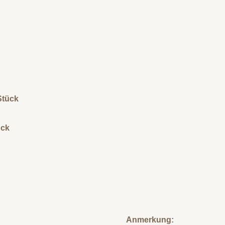
Stück
ück
Anmerkung: