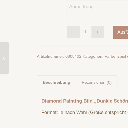
Ausf
Diamond Painting Bild
„Frühlingsfenster“ 142
Artikelnummer:
0808402
Kategorien:
Farbenspiel 
Colours creation by Tiki
...
Beschreibung
Rezensionen (0)
Diamond Painting Bild „Dunkle Schön
Format: je nach Wahl (Größe entspricht 