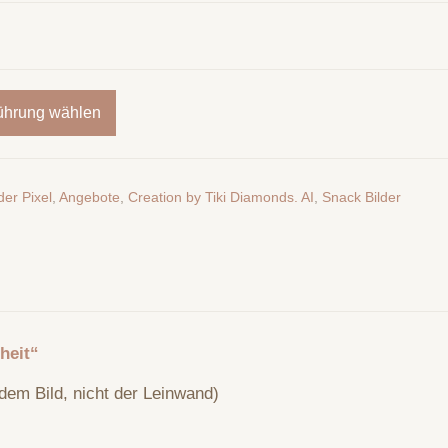
ührung wählen
der Pixel
,
Angebote
,
Creation by Tiki Diamonds. AI
,
Snack Bilder
heit“
dem Bild, nicht der Leinwand)