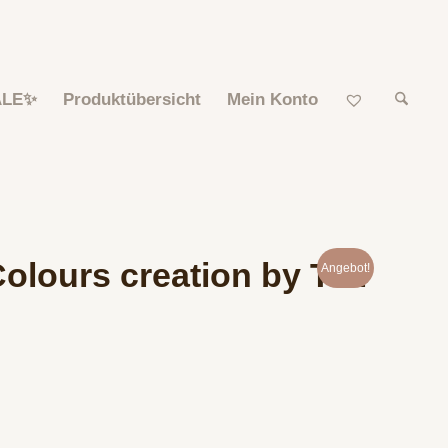
ALE✨
Produktübersicht
Mein Konto
olours creation by Tiki
Angebot!