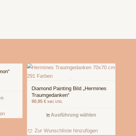
mon“
Diamond Painting Bild „Hermines
Traumgedanken“
en
90,95
€
inkl. USt.
gen
Ausführung wählen
Zur Wunschliste hinzufügen