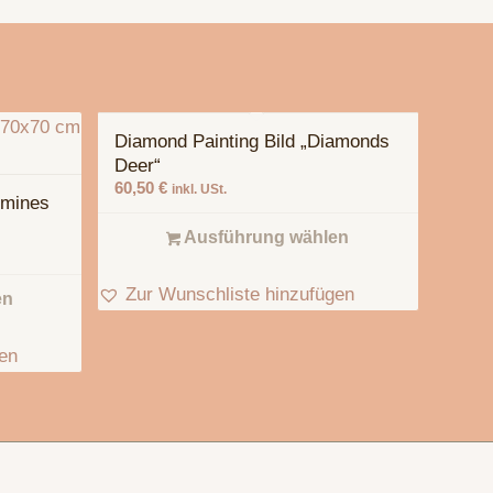
Diamond Painting Bild „Diamonds
Deer“
60,50
€
inkl. USt.
rmines
Ausführung wählen
Zur Wunschliste hinzufügen
en
gen