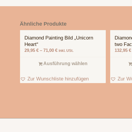
Ähnliche Produkte
Diamond Painting Bild „Unicorn
Diamond
Heart“
two Fa
29,95
€
–
71,00
€
132,95
€
inkl. USt.
Ausführung wählen
Zur Wunschliste hinzufügen
Zur Wu