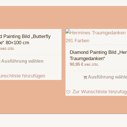
 Painting Bild „Butterfly
ce“ 80×100 cm
inkl. USt.
Diamond Painting Bild „He
Traumgedanken“
Ausführung wählen
90,95
€
inkl. USt.
nschliste hinzufügen
Ausführung wähl
Zur Wunschliste hinzufü