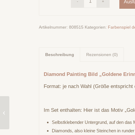
Ausf
Artikelnummer:
808515
Kategorien:
Farbenspiel de
Beschreibung
Rezensionen (0)
Diamond Painting Bild „Goldene Eri
Format: je nach Wahl (Größe entspricht 
Diamond Painting Bild
Im Set enthalten: Hier ist das Motiv „Go
„Venezianische
Eleganz“ 119 Colours
Selbstklebender Untergrund, auf den das M
creation by Ray...
Diamonds, also kleine Steinchen in runder