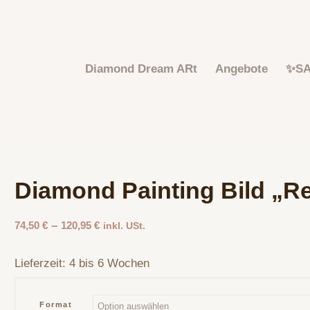
Diamond Dream ARt
Angebote
✨S
Diamond Painting Bild „R
–
74,50
€
120,95
€
inkl. USt.
Lieferzeit:
4 bis 6 Wochen
Format