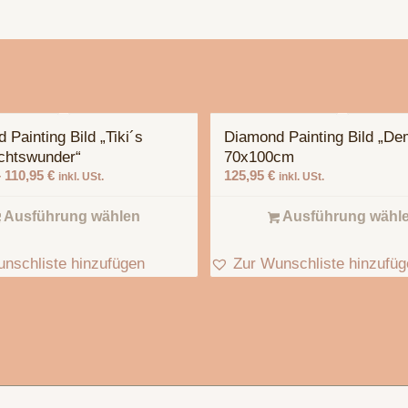
 Painting Bild „Tiki´s
Diamond Painting Bild „De
chtswunder“
70x100cm
–
110,95
€
125,95
€
inkl. USt.
inkl. USt.
Ausführung wählen
Ausführung wähl
nschliste hinzufügen
Zur Wunschliste hinzufü