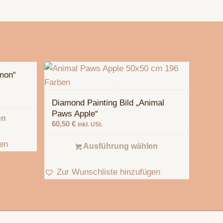
mon“
Diamond Painting Bild „Animal
Paws Apple“
en
60,50
€
inkl. USt.
gen
Ausführung wählen
Zur Wunschliste hinzufügen