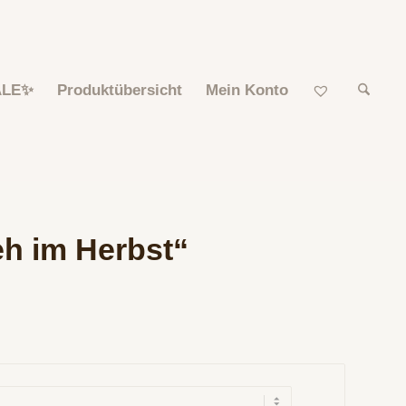
ALE✨
Produktübersicht
Mein Konto
eh im Herbst“