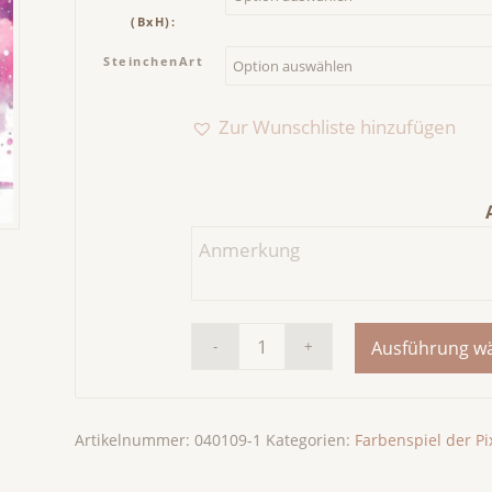
(BxH):
SteinchenArt
Zur Wunschliste hinzufügen
Ausführung w
Artikelnummer:
040109-1
Kategorien:
Farbenspiel der Pi