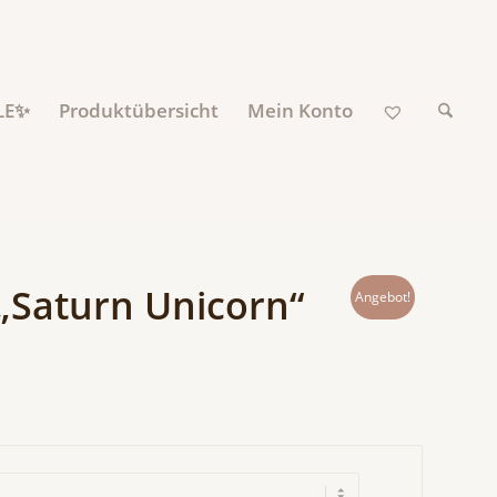
LE✨
Produktübersicht
Mein Konto
„Saturn Unicorn“
Angebot!