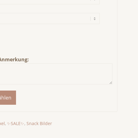
Anmerkung:
ählen
xel
,
✨SALE✨
,
Snack Bilder