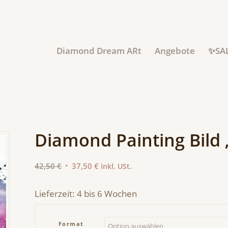
Diamond Dream ARt
Angebote
✨SA
Diamond Painting Bild 
Ursprünglicher
Aktueller
42,50
€
37,50
€
inkl. USt.
Preis
Preis
war:
ist:
Lieferzeit:
4 bis 6 Wochen
42,50 €
37,50 €.
Format