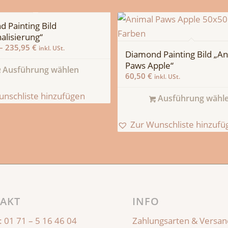
 Painting Bild
alisierung“
–
235,95
€
inkl. USt.
Diamond Painting Bild „A
Paws Apple“
Ausführung wählen
60,50
€
inkl. USt.
unschliste hinzufügen
Ausführung wähl
Zur Wunschliste hinzufü
AKT
INFO
:
01 71 – 5 16 46 04
Zahlungsarten & Versan