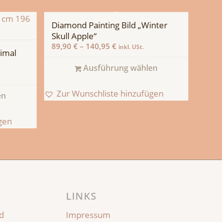
Diamond Painting Bild „Winter
Skull Apple“
89,90
€
–
140,95
€
inkl. USt.
nimal
Ausführung wählen
Zur Wunschliste hinzufügen
en
gen
LINKS
d
Impressum