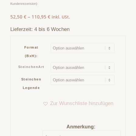
Bewertet
Kundenrezension)
mit
5.00
–
52,50
€
110,95
€
inkl. USt.
von 5,
basierend
Lieferzeit:
4 bis 6 Wochen
auf
1
Kundenbewertung
Format
(BxH):
SteinchenArt
Steinchen
Legende
Zur Wunschliste hinzufügen
Anmerkung: