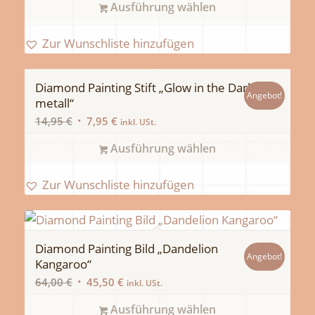
Ausführung wählen
58,50 €
45,50 €.
Zur Wunschliste hinzufügen
Diamond Painting Stift „Glow in the Dark
Angebot!
metall“
Ursprünglicher
Aktueller
14,95
€
7,95
€
inkl. USt.
Preis
Preis
Ausführung wählen
war:
ist:
14,95 €
7,95 €.
Zur Wunschliste hinzufügen
Diamond Painting Bild „Dandelion
Angebot!
Kangaroo“
Ursprünglicher
Aktueller
64,00
€
45,50
€
inkl. USt.
Preis
Preis
Ausführung wählen
war:
ist: