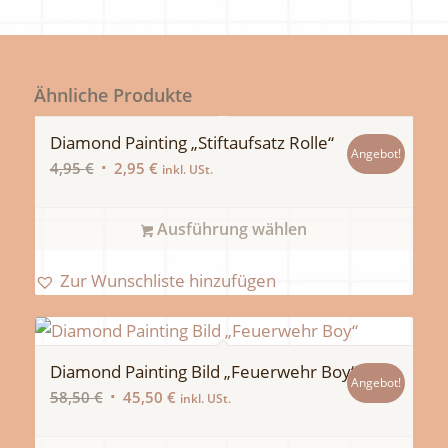
Ähnliche Produkte
Diamond Painting „Stiftaufsatz Rolle“
Angebot!
Ursprünglicher
Aktueller
4,95
€
2,95
€
inkl. USt.
Preis
Preis
war:
ist:
Ausführung wählen
4,95 €
2,95 €.
Zur Wunschliste hinzufügen
Diamond Painting Bild „Feuerwehr Boy“
Angebot!
Ursprünglicher
Aktueller
58,50
€
45,50
€
inkl. USt.
Preis
Preis
war:
ist: