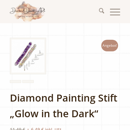
Angebot!
Diamond Painting Stift
„Glow in the Dark“
Ursprünglicher
Aktueller
11,49
€
6,49
€
inkl. USt.